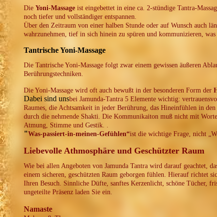
Die
Yoni-Massage
ist eingebettet in eine ca. 2-stündige Tantra-Massa
noch tiefer und vollständiger entspannen.
Über den Zeitraum von einer halben Stunde oder auf Wunsch auch län
wahrzunehmen, tief in sich hinein zu spüren und kommunizieren, was i
Tantrische Yoni-Massage
Die Tantrische Yoni-Massage folgt zwar einem gewissen äußeren Ablau
Berührungstechniken.
Die Yoni-Massage wird oft auch bewußt in der besonderen Form der
H
Dabei sind uns
bei Jamunda-Tantra 5 Elemente wichtig: vertrauensvo
Raumes, die Achtsamkeit in jeder Berührung, das Hineinfühlen in d
durch die nehmende Shakti. Die Kommunikaiton muß nicht mit Worten
Atmung, Stimme und Gestik. .
"
Was-passiert-in-meinen-Gefühlen“
ist die wichtige Frage, nicht „
Liebevolle Athmosphäre und Geschützter Raum
Wie bei allen Angeboten von Jamunda Tantra wird darauf geachtet, das
einem sicheren, geschützten Raum geborgen fühlen. Hierauf richtet s
Ihren Besuch. Sinnliche Düfte, sanftes Kerzenlicht, schöne Tücher, fr
ungeteilte Präsenz laden Sie ein.
Namaste